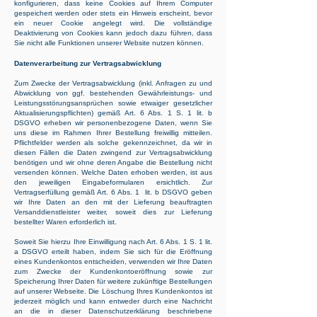
konfigurieren, dass keine Cookies auf Ihrem Computer
gespeichert werden oder stets ein Hinweis erscheint, bevor
ein neuer Cookie angelegt wird. Die vollständige
Deaktivierung von Cookies kann jedoch dazu führen, dass
Sie nicht alle Funktionen unserer Website nutzen können.
Datenverarbeitung zur Vertragsabwicklung
Zum Zwecke der Vertragsabwicklung (inkl. Anfragen zu und
Abwicklung von ggf. bestehenden Gewährleistungs- und
Leistungsstörungsansprüchen sowie etwaiger gesetzlicher
Aktualisierungspflichten) gemäß Art. 6 Abs. 1 S. 1 lit. b
DSGVO erheben wir personenbezogene Daten, wenn Sie
uns diese im Rahmen Ihrer Bestellung freiwillig mitteilen.
Pflichtfelder werden als solche gekennzeichnet, da wir in
diesen Fällen die Daten zwingend zur Vertragsabwicklung
benötigen und wir ohne deren Angabe die Bestellung nicht
versenden können. Welche Daten erhoben werden, ist aus
den jeweiligen Eingabeformularen ersichtlich. Zur
Vertragserfüllung gemäß Art. 6 Abs. 1 lit. b DSGVO geben
wir Ihre Daten an den mit der Lieferung beauftragten
Versanddienstleister weiter, soweit dies zur Lieferung
bestellter Waren erforderlich ist.
Soweit Sie hierzu Ihre Einwilligung nach Art. 6 Abs. 1 S. 1 lit.
a DSGVO erteilt haben, indem Sie sich für die Eröffnung
eines Kundenkontos entscheiden, verwenden wir Ihre Daten
zum Zwecke der Kundenkontoeröffnung sowie zur
Speicherung Ihrer Daten für weitere zukünftige Bestellungen
auf unserer Webseite. Die Löschung Ihres Kundenkontos ist
jederzeit möglich und kann entweder durch eine Nachricht
an die in dieser Datenschutzerklärung beschriebene