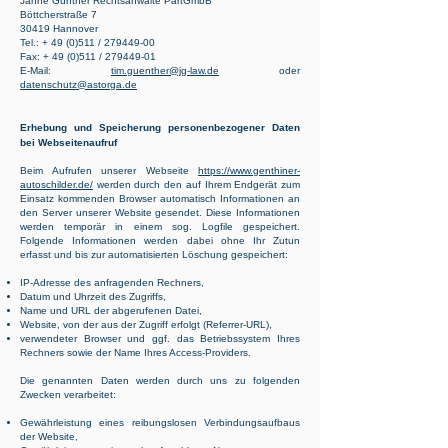
Jähne Günther Rechtsanwälte PartGmbB
Böttcherstraße 7
30419 Hannover
Tel.:
+ 49 (0)511 /
279449-00
Fax: + 49 (0)511 /
279449-01
E-Mail:
tim.guenther@jg-law.de
oder
datenschutz@astorga.de
Erhebung und Speicherung personenbezogener Daten
bei Webseitenaufruf
Beim Aufrufen unserer Webseite
https://www.genthiner-
autoschilder.de/
werden durch den auf Ihrem Endgerät zum
Einsatz kommenden Browser automatisch Informationen an
den Server unserer Website gesendet. Diese Informationen
werden temporär in einem sog. Logfile gespeichert.
Folgende Informationen werden dabei ohne Ihr Zutun
erfasst und bis zur automatisierten Löschung gespeichert:
IP-Adresse des anfragenden Rechners,
Datum und Uhrzeit des Zugriffs,
Name und URL der abgerufenen Datei,
Website, von der aus der Zugriff erfolgt (Referrer-URL),
verwendeter Browser und ggf. das Betriebssystem Ihres
Rechners sowie der Name Ihres Access-Providers.
Die genannten Daten werden durch uns zu folgenden
Zwecken verarbeitet:
Gewährleistung eines reibungslosen Verbindungsaufbaus
der Website,