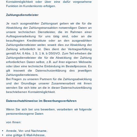
Kontaktmöglichkeit oder über eine dafür vorgesehene
Funktion im Kundenkonto erfolgen.
Zahlungsdienstleister
Je nach ausgewählter Zahlungsart geben wir die für die
Abwicklung der Zahlungstransaktion notwendigen Daten an
unsere technischen Dienstleister, die im Rahmen einer
Auftragsverarbeitung für uns tätig sind, oder an die
beauftragten Kreditinstitute oder an den ausgewählten
Zahlungsdienstleister weiter, soweit dies zur Abwicklung der
Zahlung erforderlich ist. Dies dient der Vertragserfüllung
gemäß Art. 6 Abs. 1 S. 1 lit. b DSGVO. Zum Teil erheben die
Zahlungsdienstleister die für die Abwicklung der Zahlung
erforderlichen Daten selbst, z.B. auf ihrer eigenen Webseite
oder über eine technische Einbindung im Bestellprozess. Es
gilt insoweit die Datenschutzerklärung des jeweiligen
Zahlungsdienstleisters.
Bei Fragen zu unseren Partnern für die Zahlungsabwicklung
und der Grundlage unserer Zusammenarbeit mit ihnen
wenden Sie sich bitte an die in dieser Datenschutzerklärung
beschriebenen Kontaktmöglichkeit.
Datenschutzhinweise im Bewerbungsverfahren
Wenn Sie sich bei uns bewerben, verarbeiten wir folgende
personenbezogene Daten
von Ihnen:
Anrede, Vor- und Nachname,
eine gültige E-Mail-Adresse,