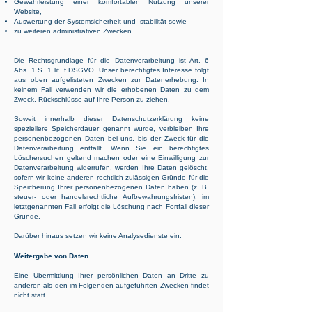
Gewährleistung einer komfortablen Nutzung unserer
Website,
Auswertung der Systemsicherheit und -stabilität sowie
zu weiteren administrativen Zwecken.
Die Rechtsgrundlage für die Datenverarbeitung ist Art. 6
Abs. 1 S. 1 lit. f DSGVO. Unser berechtigtes Interesse folgt
aus oben aufgelisteten Zwecken zur Datenerhebung. In
keinem Fall verwenden wir die erhobenen Daten zu dem
Zweck, Rückschlüsse auf Ihre Person zu ziehen.
Soweit innerhalb dieser Datenschutzerklärung keine
speziellere Speicherdauer genannt wurde, verbleiben Ihre
personenbezogenen Daten bei uns, bis der Zweck für die
Datenverarbeitung entfällt. Wenn Sie ein berechtigtes
Löschersuchen geltend machen oder eine Einwilligung zur
Datenverarbeitung widerrufen, werden Ihre Daten gelöscht,
sofern wir keine anderen rechtlich zulässigen Gründe für die
Speicherung Ihrer personenbezogenen Daten haben (z. B.
steuer- oder handelsrechtliche Aufbewahrungsfristen); im
letztgenannten Fall erfolgt die Löschung nach Fortfall dieser
Gründe.
Darüber hinaus setzen wir keine Analysedienste ein.
Weitergabe von Daten
Eine Übermittlung Ihrer persönlichen Daten an Dritte zu
anderen als den im Folgenden aufgeführten Zwecken findet
nicht statt.