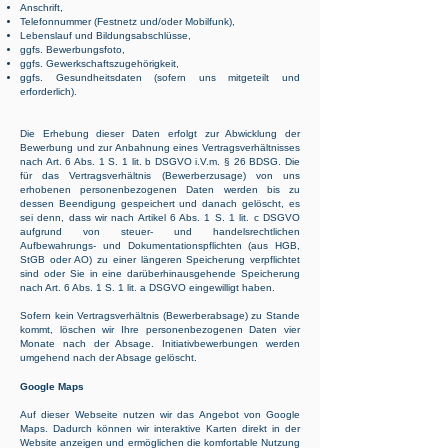
​Anschrift,
Telefonnummer (Festnetz und/oder Mobilfunk),
Lebenslauf und Bildungsabschlüsse,
ggfs. Bewerbungsfoto,
ggfs. Gewerkschaftszugehörigkeit,
ggfs. Gesundheitsdaten (sofern uns mitgeteilt und
erforderlich).
Die Erhebung dieser Daten erfolgt zur Abwicklung der
Bewerbung und zur Anbahnung eines Vertragsverhältnisses
nach Art. 6 Abs. 1 S. 1 lit. b DSGVO i.V.m. § 26 BDSG. Die
für das Vertragsverhältnis (Bewerberzusage) von uns
erhobenen personenbezogenen Daten werden bis zu
dessen Beendigung gespeichert und danach gelöscht, es
sei denn, dass wir nach Artikel 6 Abs. 1 S. 1 lit. c DSGVO
aufgrund von steuer- und handelsrechtlichen
Aufbewahrungs- und Dokumentationspflichten (aus HGB,
StGB oder AO) zu einer längeren Speicherung verpflichtet
sind oder Sie in eine darüberhinausgehende Speicherung
nach Art. 6 Abs. 1 S. 1 lit. a DSGVO eingewilligt haben.
Sofern kein Vertragsverhältnis (Bewerberabsage) zu Stande
kommt, löschen wir Ihre personenbezogenen Daten vier
Monate nach der Absage. Initiativbewerbungen werden
umgehend nach der Absage gelöscht.
Google Maps
Auf dieser Webseite nutzen wir das Angebot von Google
Maps. Dadurch können wir interaktive Karten direkt in der
Website anzeigen und ermöglichen die komfortable Nutzung