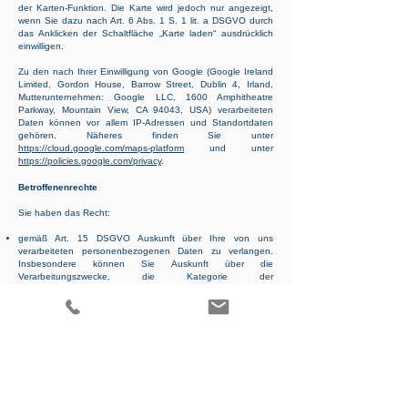
der Karten-Funktion. Die Karte wird jedoch nur angezeigt,
wenn Sie dazu nach Art. 6 Abs. 1 S. 1 lit. a DSGVO durch
das Anklicken der Schaltfläche „Karte laden“ ausdrücklich
einwilligen.
Zu den nach Ihrer Einwilligung von Google (Google Ireland
Limited, Gordon House, Barrow Street, Dublin 4, Irland,
Mutterunternehmen: Google LLC, 1600 Amphitheatre
Parkway, Mountain View, CA 94043, USA) verarbeiteten
Daten können vor allem IP-Adressen und Standortdaten
gehören. Näheres finden Sie unter
https://cloud.google.com/maps-platform
und unter
https://policies.google.com/privacy
.
Betroffenenrechte
Sie haben das Recht:
gemäß Art. 15 DSGVO Auskunft über Ihre von uns
verarbeiteten personenbezogenen Daten zu verlangen.
Insbesondere können Sie Auskunft über die
Verarbeitungszwecke, die Kategorie der
personenbezogenen Daten, die Kategorien von
Empfängern, gegenüber denen Ihre Daten offengelegt
wurden oder werden, die geplante Speicherdauer, das
Bestehen eines Rechts auf Berichtigung, Löschung,
Einschränkung der Verarbeitung oder Widerspruch, das
Bestehen eines Beschwerderechts, die Herkunft ihrer Daten,
sofern diese nicht bei uns erhoben wurden, sowie über das
Bestehen einer automatisierten Entscheidungsfindung
einschließlich Profiling und ggf. aussagekräftigen
Informationen zu deren Einzelheiten verlangen;