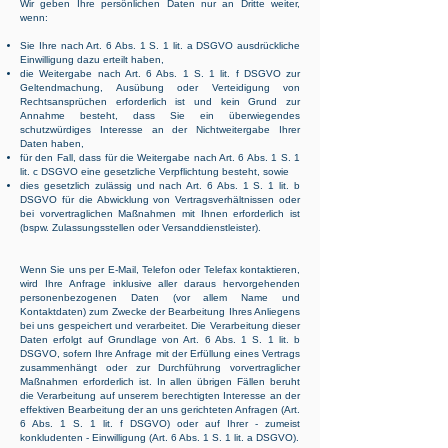
Wir geben Ihre persönlichen Daten nur an Dritte weiter,
wenn:
Sie Ihre nach Art. 6 Abs. 1 S. 1 lit. a DSGVO ausdrückliche
Einwilligung dazu erteilt haben,
die Weitergabe nach Art. 6 Abs. 1 S. 1 lit. f DSGVO zur
Geltendmachung, Ausübung oder Verteidigung von
Rechtsansprüchen erforderlich ist und kein Grund zur
Annahme besteht, dass Sie ein überwiegendes
schutzwürdiges Interesse an der Nichtweitergabe Ihrer
Daten haben,
für den Fall, dass für die Weitergabe nach Art. 6 Abs. 1 S. 1
lit. c DSGVO eine gesetzliche Verpflichtung besteht, sowie
dies gesetzlich zulässig und nach Art. 6 Abs. 1 S. 1 lit. b
DSGVO für die Abwicklung von Vertragsverhältnissen oder
bei vorvertraglichen Maßnahmen mit Ihnen erforderlich ist
(bspw. Zulassungsstellen oder Versanddienstleister).
Wenn Sie uns per E-Mail, Telefon oder Telefax kontaktieren,
wird Ihre Anfrage inklusive aller daraus hervorgehenden
personenbezogenen Daten (vor allem Name und
Kontaktdaten) zum Zwecke der Bearbeitung Ihres Anliegens
bei uns gespeichert und verarbeitet. Die Verarbeitung dieser
Daten erfolgt auf Grundlage von Art. 6 Abs. 1 S. 1 lit. b
DSGVO, sofern Ihre Anfrage mit der Erfüllung eines Vertrags
zusammenhängt oder zur Durchführung vorvertraglicher
Maßnahmen erforderlich ist. In allen übrigen Fällen beruht
die Verarbeitung auf unserem berechtigten Interesse an der
effektiven Bearbeitung der an uns gerichteten Anfragen (Art.
6 Abs. 1 S. 1 lit. f DSGVO) oder auf Ihrer - zumeist
konkludenten - Einwilligung (Art. 6 Abs. 1 S. 1 lit. a DSGVO).