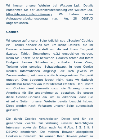
Wir hosten unsere Website bei Wix.com Ltd.. Details
entnehmen Sie der Datenschutzerklärung von Wix.com Ltd.
https://de.wix.com/about/privacy
. Wir haben einen
Auftragsverarbeitungsvertrag nach Art. 28 DSGVO
abgeschlossen.
Cookies
Wir setzen auf unserer Seite lediglich sog. „Session“-Cookies
ein. Hierbei handelt es sich um kleine Dateien, die Ihr
Browser automatisch erstellt und die auf Ihrem Endgerät
(Laptop, Tablet, Smartphone o.ä.) gespeichert werden,
wenn Sie unsere Seite besuchen. Cookies richten auf Ihrem
Endgerät keinen Schaden an, enthalten keine Viren,
Trojaner oder sonstige Schadsoftware. In dem Cookie
werden Informationen abgelegt, die sich jeweils im
Zusammenhang mit dem spezifisch eingesetzten Endgerät
ergeben. Dies bedeutet jedoch nicht, dass wir dadurch
unmittelbar Kenntnis von Ihrer Identität erhalten. Der Einsatz
von Cookies dient einerseits dazu, die Nutzung unseres
Angebots für Sie angenehmer zu gestalten. So setzen
diese Session-Cookies ein, um zu erkennen, dass Sie
einzelne Seiten unserer Website bereits besucht haben.
Diese werden nach Verlassen unserer Seite automatisch
gelöscht.
Die durch Cookies verarbeiteten Daten sind für die
genannten Zwecke zur Wahrung unserer berechtigten
Interessen sowie der Dritter nach Art. 6 Abs. 1 S. 1 lit. f
DSGVO erforderlich. Die meisten Browser akzeptieren
Cookies automatisch. Sie können Ihren Browser jedoch so