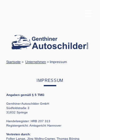
Startseite
>
Unternehmen
> Impressum
IMPRESSUM
Angaben gemäß § 5 TMG
Genthiner Autoschilder GmbH
Südfeldstraße 3
31832 Springe
Handelsregister: HRB 207 313
Registergericht: Amtsgericht Hannover
Vertreten durch:
Folker Lange, Jörg Wollny-Cramer, Thomas Böning