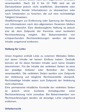
verantwortlich. Nach §§ 8 bis 10 TMG sind wir als
Dienstanbieter jedoch nicht verpflichtet, übermittelte oder
gespeicherte fremde Informationen zu überwachen oder
nach Umständen zu forschen, die auf eine rechtswidrige
Tätigkeit hinweisen.
Verpflichtungen zur Entfernung oder Sperrung der Nutzung
von Informationen nach den allgemeinen Gesetzen bleiben
hiervon unberührt. Eine diesbezügliche Haftung ist jedoch
erst ab dem Zeitpunkt der Kenntnis einer konkreten
Rechtsverletzung möglich. Bei Bekanntwerden von
entsprechenden Rechtsverletzungen werden wir diese
Inhalte umgehend entfernen.
Haftung für Links
Unser Angebot enthält Links zu externen Websites Dritter,
auf deren Inhalte wir keinen Einfluss haben. Deshalb
können wir für diese fremden Inhalte auch keine Gewähr
übernehmen. Für die Inhalte der verlinkten Seiten ist stets
der jeweilige Anbieter oder Betreiber der Seiten
verantwortlich. Die verlinkten Seiten wurden zum Zeitpunkt
der Verlinkung auf mögliche Rechtsverstöße überprüft.
Rechtswidrige Inhalte waren zum Zeitpunkt der Verlinkung
nicht erkennbar.
Eine permanente inhaltliche Kontrolle der verlinkten Seiten
ist jedoch ohne konkrete Anhaltspunkte einer
Rechtsverletzung nicht zumutbar. Bei Bekanntwerden von
Rechtsverletzungen werden wir derartige Links umgehend
entfernen.
Urheberrecht