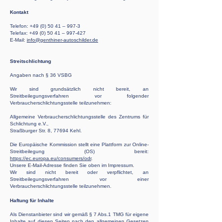
Kontakt
Telefon:
+49 (0) 50 41
– 997-3
Telefax: +49 (0) 50 41 – 997-427
E-Mail:
info@genthiner-autoschilder.de
Streitschlichtung
Angaben nach § 36 VSBG
Wir sind grundsätzlich nicht bereit, an
Streitbeilegungsverfahren vor folgender
Verbraucherschlichtungsstelle teilzunehmen:
Allgemeine Verbraucherschlichtungsstelle des Zentrums für
Schlichtung e.V.,
Straßburger Str. 8, 77694 Kehl.
Die Europäische Kommission stellt eine Plattform zur Online-
Streitbeilegung (OS) bereit:
https://ec.europa.eu/consumers/odr
.
Unsere E-Mail-Adresse finden Sie oben im Impressum.
Wir sind nicht bereit oder verpflichtet, an
Streitbeilegungsverfahren vor einer
Verbraucherschlichtungsstelle teilzunehmen.
Haftung für Inhalte
Als Dienstanbieter sind wir gemäß § 7 Abs.1 TMG für eigene
Inhalte auf diesen Seiten nach den allgemeinen Gesetzen