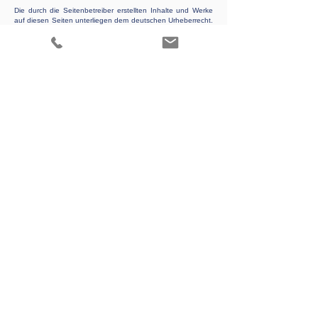
Die durch die Seitenbetreiber erstellten Inhalte und Werke
auf diesen Seiten unterliegen dem deutschen Urheberrecht.
Die Vervielfältigung, Bearbeitung, Verbreitung und jede Art
der Verwertung außerhalb der Grenzen des Urheberrechtes
bedürfen der schriftlichen Zustimmung des jeweiligen Autors
bzw. Erstellers. Downloads und Kopien dieser Seite sind nur
für den privaten, nicht kommerziellen Gebrauch gestattet.
Soweit die Inhalte auf dieser Seite nicht vom Betreiber
erstellt wurden, werden die Urheberrechte Dritter beachtet.
Insbesondere werden Inhalte Dritter als solche
gekennzeichnet. Sollten Sie trotzdem auf eine
Urheberrechtsverletzung aufmerksam werden, bitten wir um
einen entsprechenden Hinweis. Bei Bekanntwerden von
Rechtsverletzungen werden wir derartige Inhalte umgehend
entfernen.