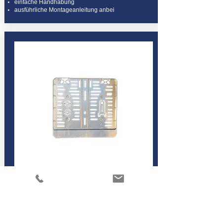
einfache Handhabung
ausführliche Montageanleitung anbei
47-0043 (Chrome-Look)
TWINLINE CHROME 250er
für Kennzeichen 250 x 200 mm
einteiliger Kennzeichenhalter