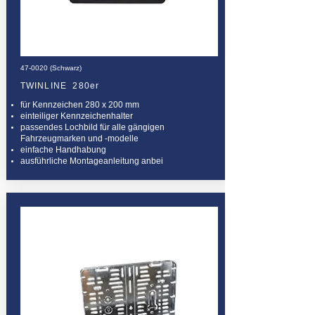
47-0020 (Schwarz)
TWINLINE 280er
für Kennzeichen 280 x 200 mm
einteiliger Kennzeichenhalter
passendes Lochbild für alle gängigen
Fahrzeugmarken und -modelle
einfache Handhabung
ausführliche Montageanleitung anbei