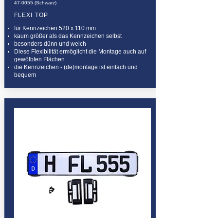
47-0055 (Schwarz)
FLEXI TOP
für Kennzeichen 520 x 110 mm
kaum größer als das Kennzeichen selbst
besonders dünn und weich
Diese Flexibilität ermöglicht die Montage auch auf
gewölbten Flächen
die Kennzeichen - (de)montage ist einfach und
bequem