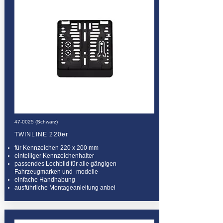
47-0025 (Schwarz)
TWINLINE 220er
für Kennzeichen 220 x 200 mm
einteiliger Kennzeichenhalter
passendes Lochbild für alle gängigen
Fahrzeugmarken und -modelle
einfache Handhabung
ausführliche Montageanleitung anbei