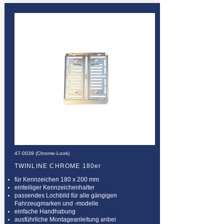
47-0039 (Chrome-Look)
TWINLINE CHROME 180er
für Kennzeichen 180 x 200 mm
einteiliger Kennzeichenhalter
passendes Lochbild für alle gängigen
Fahrzeugmarken und -modelle
einfache Handhabung
ausführliche Montageanleitung anbei