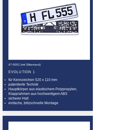
47-0002 (mit Silberrand)
EVOLUTION 1
für Kennzeichen 520 x 110 mm
patentierte Technik
Hauptkörper aus elastischem Polypropylen,
Klapprahmen aus hochwertigem ABS
sicherer Halt
einfache, blitzschnelle Montage