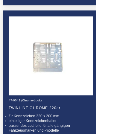
47-0042 (Chrome-Look)
TWINLINE CHROME 220er
für Kennzeichen 220 x 200 mm
einteiliger Kennzeichenhalter
passendes Lochbild für alle gängigen
Fahrzeugmarken und -modelle