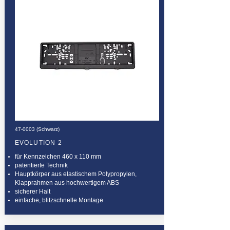
47-0003 (Schwarz)
EVOLUTION 2
für Kennzeichen 460 x 110 mm
patentierte Technik
Hauptkörper aus elastischem Polypropylen,
Klapprahmen aus hochwertigem ABS
sicherer Halt
einfache, blitzschnelle Montage