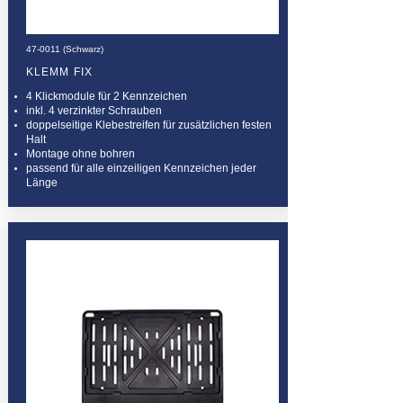
47-0011 (Schwarz)
KLEMM FIX
4 Klickmodule für 2 Kennzeichen
inkl. 4 verzinkter Schrauben
doppelseitige Klebestreifen für zusätzlichen festen
Halt
Montage ohne bohren
passend für alle einzeiligen Kennzeichen jeder
Länge