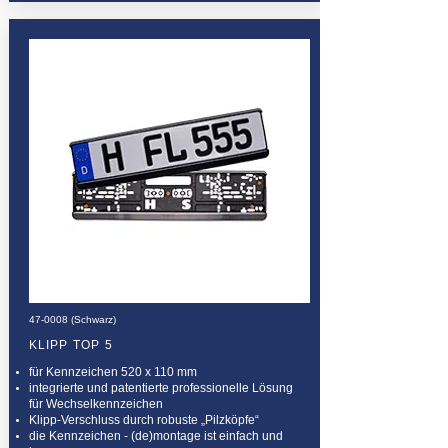
47-0008 (Schwarz)
KLIPP TOP 5
für Kennzeichen 520 x 110 mm
integrierte und patentierte professionelle Lösung
für Wechselkennzeichen
Klipp-Verschluss durch robuste „Pilzköpfe“
die Kennzeichen - (de)montage ist einfach und