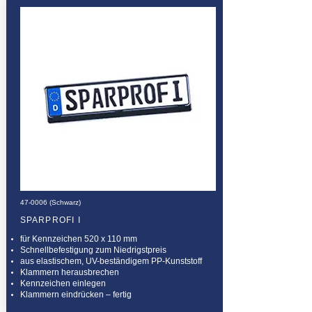
47-0006 (Schwarz)
SPARPROFI I
für Kennzeichen 520 x 110 mm
Schnellbefestigung zum Niedrigstpreis
aus elastischem, UV-beständigem PP-Kunststoff
Klammern herausbrechen
Kennzeichen einlegen
Klammern eindrücken – fertig