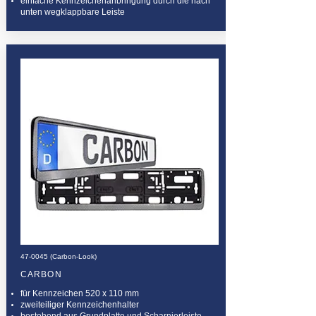
einfache Kennzeichenanbringung durch die nach
unten wegklappbare Leiste
47-0045 (Carbon-Look)
CARBON
für Kennzeichen 520 x 110 mm
zweiteiliger Kennzeichenhalter