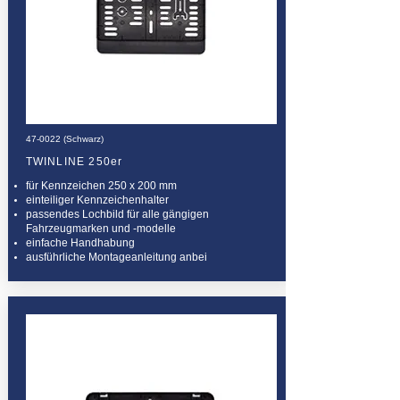
47-0022 (Schwarz)
TWINLINE 250er
für Kennzeichen 250 x 200 mm
einteiliger Kennzeichenhalter
passendes Lochbild für alle gängigen
Fahrzeugmarken und -modelle
einfache Handhabung
ausführliche Montageanleitung anbei