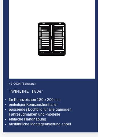
47-0034 (Schwarz)
TWINLINE 180er
für Kennzeichen 180 x 200 mm
einteiliger Kennzeichenhalter
passendes Lochbild für alle gängigen
Fahrzeugmarken und -modelle
einfache Handhabung
ausführliche Montageanleitung anbei