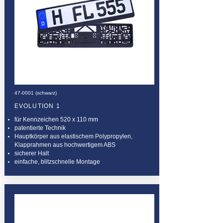
47-0001 (schwarz)
EVOLUTION 1
für Kennzeichen 520 x 110 mm
patentierte Technik
Hauptkörper aus elastischem Polypropylen,
Klapprahmen aus hochwertigem ABS
sicherer Halt
einfache, blitzschnelle Montage