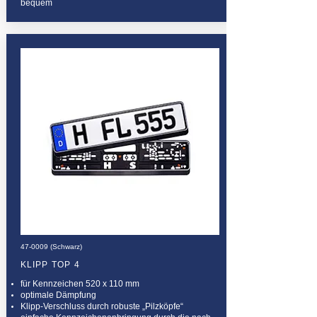
bequem
47-0009 (Schwarz)
KLIPP TOP 4
für Kennzeichen 520 x 110 mm
optimale Dämpfung
Klipp-Verschluss durch robuste „Pilzköpfe“