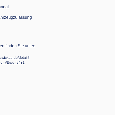
andat
Fahrzeugzulassung
en finden Sie unter:
-zwickau.de/detail?
pe=VB&id=3491