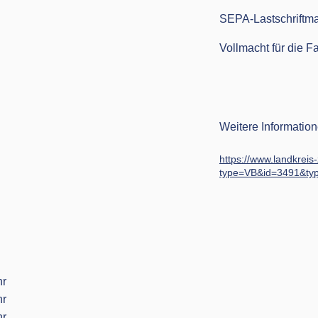
SEPA-Lastschriftm
Vollmacht für die 
Weitere Information
https://www.landkreis
type=VB&id=3491&ty
hr
hr
hr