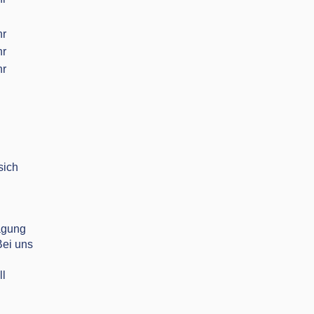
hr
hr
hr
sich
rägung
Bei uns
ll