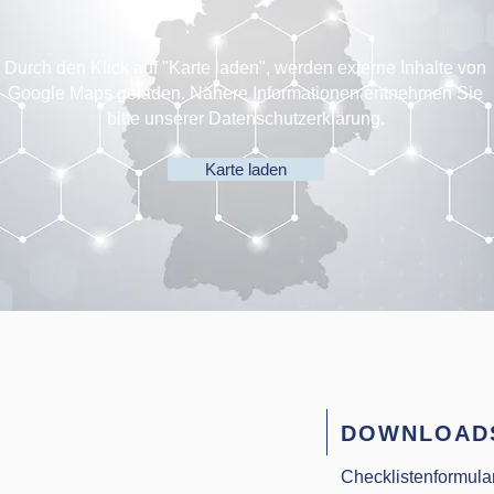
Durch den Klick auf "Karte laden", werden externe Inhalte von
Google Maps geladen. Nähere Informationen entnehmen Sie
bitte unserer Datenschutzerklärung.
Karte laden
DOWNLOAD
Checklistenformula