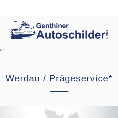
Home
Unternehmen
Stando
ce*
Werdau / Prägeservice*